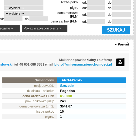
liczba pokoi
od:
do:
piętro
od:
do:
cena ofertowa
od:
do:
[PLN]
od:
do:
cena za 1m² [PLN]
od:
do:
ecjalne »
Pokaż wszystkie oferty »
« Powrót
Makler odpowiedzialny za ofertę:
rdowski
|tel.
48 601 088 838
| email:
biuro@universum.nieruchomosci.pl
Numer oferty
ARN-MS-145
miejscowość:
Szczecin
dzielnica - osiedle:
Pogodno
cena ofertowa PLN:
850 000
pow. całkowita [m²]:
240
cena ofertowa za 1 m2:
3541,67
liczba pokoi:
10
piętro:
1