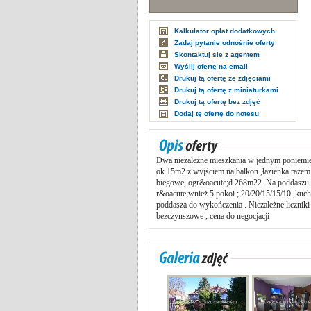
Kalkulator opłat dodatkowych
Zadaj pytanie odnośnie oferty
Skontaktuj się z agentem
Wyślij ofertę na email
Drukuj tą ofertę ze zdjęciami
Drukuj tą ofertę z miniaturkami
Drukuj tą ofertę bez zdjęć
Dodaj tę ofertę do notesu
Dwa niezależne mieszkania w jednym poniemiec
ok.15m2 z wyjściem na balkon ,łazienka raze
biegowe, ogr&oacute;d 268m22. Na poddaszu na
r&oacute;wnież 5 pokoi ; 20/20/15/15/10 ,kuc
poddasza do wykończenia . Niezależne liczni
bezczynszowe , cena do negocjacji