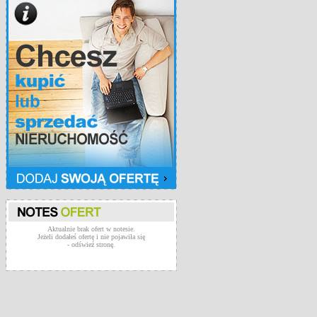
Aktualnie brak ofert w notesie.
Jeżeli dodałeś ofertę i nie pojawiła się
- odświeź stronę.