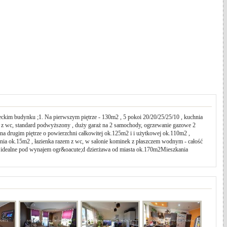
kim budynku ;1. Na pierwszym piętrze - 130m2 , 5 pokoi 20/20/25/25/10 , kuchnia
m z wc, standard podwyższony , duży garaż na 2 samochody, ogrzewanie gazowe 2
 drugim piętrze o powierzchni całkowitej ok.125m2 i i użytkowej ok.110m2 ,
hnia ok.15m2 , łazienka razem z wc, w salonie kominek z płaszczem wodnym - całość
ki idealne pod wynajem ogr&oacute;d dzierżawa od miasta ok.170m2Mieszkania