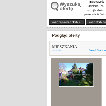
miejscowość
dzielnica - os.
rodzaj budynku
powierzchnia [m²]
Pokaż najnowsze oferty »
Pokaż oferty sp
Podgląd oferty
MIESZKANIA
sprzedaż
Paweł Poćwia