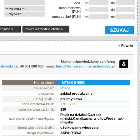
pow.
od:
do:
cena ofertowa
od:
do:
[PLN]
cena za 1m² [PLN]
od:
do:
ecjalne »
Pokaż wszystkie oferty »
« Powrót
Makler odpowiedzialny za ofertę:
rdowski
|tel.
48 601 088 838
| email:
biuro@universum.nieruchomosci.pl
Numer oferty
MTM-GS-6856
miejscowość:
Police
otoczenie:
zakład produkcyjny
rodzaj działki:
przemysłowa
cena ofertowa PLN:
1 915 290
cena ofertowa za 1 m2:
130
Prąd: na działce,Gaz: tak -
uzbrojenie działki - przyłącza:
miejski,Kanalizacja: w ulicy,Woda: tak -
miejska
forma własności działki:
użytkowanie wieczyste
droga dojazdowa:
ASFALTOWA