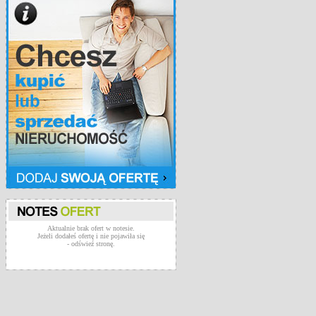
Aktualnie brak ofert w notesie.
Jeżeli dodałeś ofertę i nie pojawiła się
- odświeź stronę.