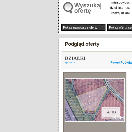
miejscowość
dzielnica - os.
rodzaj działki
Pokaż najnowsze oferty »
Pokaż oferty sp
Podgląd oferty
DZIAŁKI
sprzedaż
Paweł Poćwia