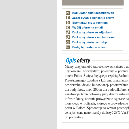
Kalkulator opłat dodatkowych
Zadaj pytanie odnośnie oferty
Skontaktuj się z agentem
Wyślij ofertę na email
Drukuj tą ofertę ze zdjęciami
Drukuj tą ofertę z miniaturkami
Drukuj tą ofertę bez zdjęć
Dodaj tę ofertę do notesu
Mamy przyjemność zaprezentować Państwu atrakc
użytkowaniu wieczystym, położony w pobliżu 
tunelu Police-Święta, będącego częścią Zacho
Przestrzennego, zgodnie z którym, przeznacz
powierzchni działki budowlanej- powierzchnia
dla budynków, max. 200 m dla budowli.Teren u
kanalizacja.Teren położony przy drodze asfalt
infrastruktury, obecnie prowadzone są prace
morskiego w Policach, którego wprowadzenie
portu w Polsce. Spowoduje to wzrost potencjału
cena jest ceną netto, należy doliczyć 23% Vat
do prezentacji.