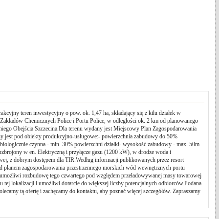
yjny teren inwestycyjny o pow. ok. 1,47 ha, składający się z kilu działek w
Zakładów Chemicznych Police i Portu Police, w odległości ok. 2 km od planowanego
dniego Obejścia Szczecina.Dla terenu wydany jest Miejscowy Plan Zagospodarowania
ony jest pod obiekty produkcyjno-usługowe:- powierzchnia zabudowy do 50%
 biologicznie czynna - min. 30% powierzchni działki- wysokość zabudowy - max. 50m
zbrojony w en. Elektryczną i przyłącze gazu (1200 kW), w drodze woda i
owej, z dobrym dostępem dla TIR.Według informacji publikowanych przez resort
 nad planem zagospodarowania przestrzennego morskich wód wewnętrznych portu
 umożliwi rozbudowę tego czwartego pod względem przeładowywanej masy towarowej
 tej lokalizacji i umożliwi dotarcie do większej liczby potencjalnych odbiorców.Podana
.Polecamy tą ofertę i zachęcamy do kontaktu, aby poznać więcej szczegółów. Zapraszamy