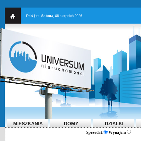
Dziś jest:
Sobota
, 08 sierpnień 2026
MIESZKANIA
DOMY
DZIAŁKI
Sprzedaż
Wynajem