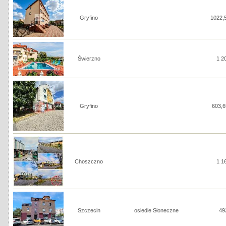
Gryfino
1022,
Świerzno
1 2
Gryfino
603,
Choszczno
1 1
Szczecin
osiedle Słoneczne
49