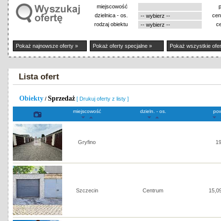
miejscowość
dzielnica - os.
cen
rodzaj obiektu
c
Pokaż najnowsze oferty »
Pokaż oferty specjalne »
Pokaż wszystkie ofer
Lista ofert
Obiekty
Sprzedaż
/
[ Drukuj oferty z listy ]
miejscowość
dzieln. - os.
pow
Gryfino
1
Szczecin
Centrum
15,0