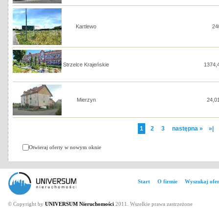
Kartlewo
24
Strzelce Krajeńskie
1374,
Mierzyn
24,0
1
2
3
następna »
»|
Otwieraj oferty w nowym oknie
Start
O firmie
Wyszukaj ofer
© Copyright by
UNIVERSUM Nieruchomości
2011. Wszelkie prawa zastrzeżone