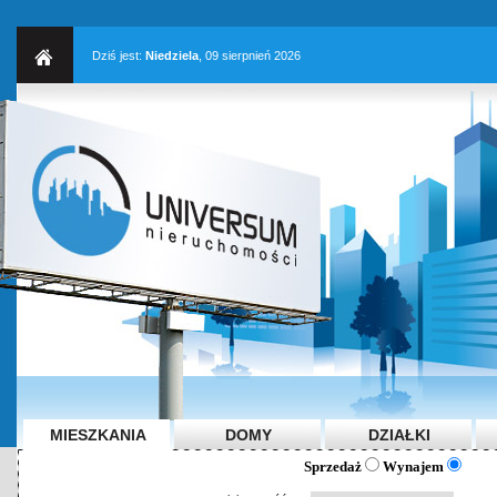
Dziś jest:
Niedziela
, 09 sierpnień 2026
MIESZKANIA
DOMY
DZIAŁKI
Sprzedaż
Wynajem