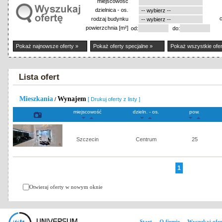
miejscowość
dzielnica - os.
rodzaj budynku
powierzchnia [m²]
od:
do:
Pokaż najnowsze oferty »
Pokaż oferty specjalne »
Pokaż wszystkie ofer
Lista ofert
Mieszkania
Wynajem
/
[ Drukuj oferty z listy ]
miejscowość
dzieln. - os.
pow.
Szczecin
Centrum
25
1
Otwieraj oferty w nowym oknie
Start
O firmie
Wyszukaj ofer