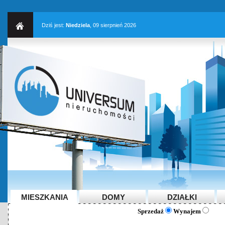
Dziś jest:
Niedziela
, 09 sierpnień 2026
MIESZKANIA
DOMY
DZIAŁKI
Sprzedaż
Wynajem