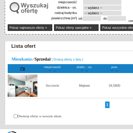
miejscowość
dzielnica - os.
rodzaj budynku
powierzchnia [m²]
od:
do:
ce
Pokaż najnowsze oferty »
Pokaż oferty specjalne »
Pokaż wszystkie ofer
Lista ofert
Mieszkania
Sprzedaż
/
[ Drukuj oferty z listy ]
miejscowość
dzieln. - os.
pow.
Szczecin
Majowe
34,5800
1
Otwieraj oferty w nowym oknie