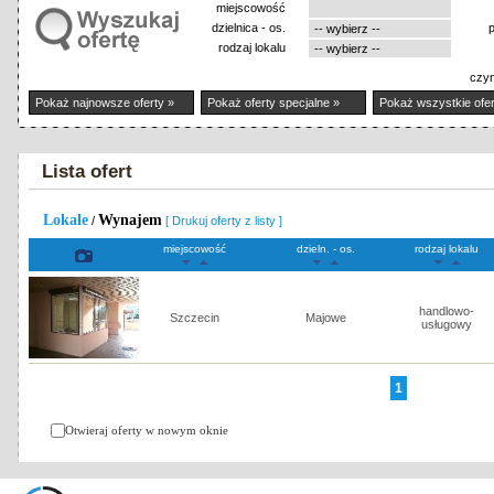
miejscowość
dzielnica - os.
rodzaj lokalu
czyn
Pokaż najnowsze oferty »
Pokaż oferty specjalne »
Pokaż wszystkie ofer
Lista ofert
Lokale
Wynajem
/
[ Drukuj oferty z listy ]
miejscowość
dzieln. - os.
rodzaj lokalu
handlowo-
Szczecin
Majowe
usługowy
1
Otwieraj oferty w nowym oknie