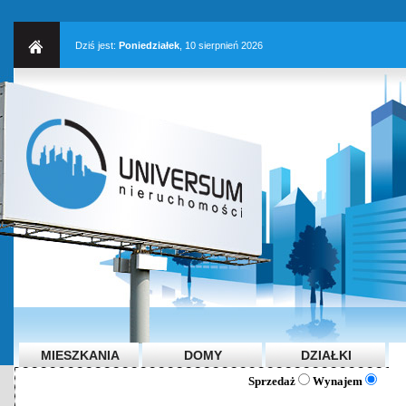
Dziś jest:
Poniedziałek
, 10 sierpnień 2026
MIESZKANIA
DOMY
DZIAŁKI
Sprzedaż
Wynajem