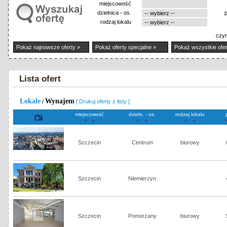
miejscowość
dzielnica - os.
rodzaj lokalu
czyn
Pokaż najnowsze oferty »
Pokaż oferty specjalne »
Pokaż wszystkie ofer
Lista ofert
Lokale
Wynajem
/
[ Drukuj oferty z listy ]
miejscowość
dzieln. - os.
rodzaj lokalu
Szczecin
Centrum
biurowy
Szczecin
Niemierzyn
Szczecin
Pomorzany
biurowy