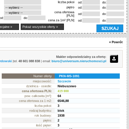
liczba pokoi
od:
do:
piętro
od:
do:
cena ofertowa
od:
do:
[PLN]
od:
do:
cena za 1m² [PLN]
od:
do:
ecjalne »
Pokaż wszystkie oferty »
« Powrót
Makler odpowiedzialny za ofertę:
rdowski
|tel.
48 601 088 838
| email:
biuro@universum.nieruchomosci.pl
Numer oferty
PKN-MS-1091
miejscowość:
Szczecin
dzielnica - osiedle:
Niebuszewo
cena ofertowa PLN:
419 000
pow. całkowita [m²]:
64
cena ofertowa za 1 m2:
6546,88
liczba pokoi:
3
rodzaj budynku:
blok
rok budowy:
1938
piętro:
2
ilość pięter:
3