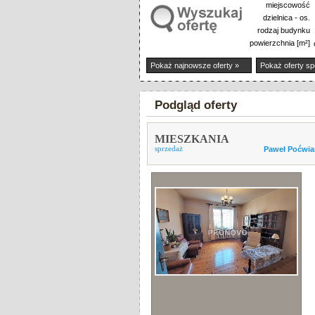
miejscowość
dzielnica - os.
rodzaj budynku
powierzchnia [m²]
Pokaż najnowsze oferty »
Pokaż oferty sp
Podgląd oferty
MIESZKANIA
sprzedaż
Paweł Poćwia