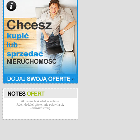
Aktualnie brak ofert w notesie.
Jeżeli dodałeś ofertę i nie pojawiła się
- odświeź stronę.