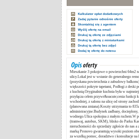
Kalkulator opłat dodatkowych
Zadaj pytanie odnośnie oferty
Skontaktuj się z agentem
Wyślij ofertę na email
Drukuj tą ofertę ze zdjęciami
Drukuj tą ofertę z miniaturkami
Drukuj tą ofertę bez zdjęć
Dodaj tę ofertę do notesu
Mieszkanie 3 pokojowe o powierzchni 64m2 na 
ulicy.Lokal jest w wstanie do generalnego rem
(pozyskana powierzchnia z zabudowy balkonu), 
większości pokryte tapetami, Podłogi z deski 
z kuchnią.Oryginalnie kuchnia była w najmniej
przyłącza celem przywr&oacute;cenia funkcji 
wschodniej, z salonu na ulicę od strony zach
(planowana zmiana).Koszty utrzymania to 835z
administracyjne.Budynek zadbany, docieplon
wodnego.Ulica spokojna z małym ruchem.W pob
(tramwaj, autobus, SKM), blisko do Parku Kas
nieruchomości do sprzedaży zgłoście do nas a
marką Pronovo gwarantują wysoki poziom obsł
za wszelką pomoc, doradztwo i konsultacje na