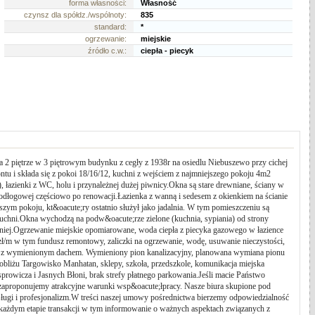
forma własności:
Własność
czynsz dla spółdz./wspólnoty:
835
standard:
*
ogrzewanie:
miejskie
źródło c.w.:
ciepła - piecyk
2 piętrze w 3 piętrowym budynku z cegły z 1938r na osiedlu Niebuszewo przy cichej
ontu i składa się z pokoi 18/16/12, kuchni z wejściem z najmniejszego pokoju 4m2
łazienki z WC, holu i przynależnej dużej piwnicy.Okna są stare drewniane, ściany w
podłogowej częściowo po renowacji.Łazienka z wanną i sedesem z okienkiem na ścianie
szym pokoju, kt&oacute;ry ostatnio służył jako jadalnia. W tym pomieszczeniu są
kuchni.Okna wychodzą na podw&oacute;rze zielone (kuchnia, sypiania) od strony
odniej.Ogrzewanie miejskie opomiarowane, woda ciepła z piecyka gazowego w łazience
ł/m w tym fundusz remontowy, zaliczki na ogrzewanie, wodę, usuwanie nieczystości,
y, z wymienionym dachem. Wymieniony pion kanalizacyjny, planowana wymiana pionu
liżu Targowisko Manhatan, sklepy, szkoła, przedszkole, komunikacja miejska
prowicza i Jasnych Błoni, brak strefy płatnego parkowania.Jeśli macie Państwo
 zaproponujemy atrakcyjne warunki wsp&oacute;łpracy. Nasze biura skupione pod
ugi i profesjonalizm.W treści naszej umowy pośrednictwa bierzemy odpowiedzialność
 każdym etapie transakcji w tym informowanie o ważnych aspektach związanych z