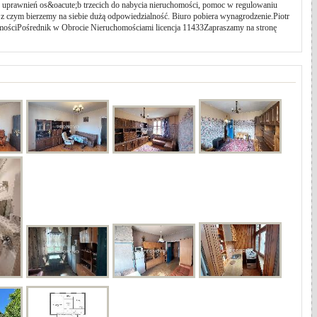
uprawnień os&oacute;b trzecich do nabycia nieruchomości, pomoc w regulowaniu
z czym bierzemy na siebie dużą odpowiedzialność. Biuro pobiera wynagrodzenie.Piotr
mościPośrednik w Obrocie Nieruchomościami licencja 11433Zapraszamy na stronę