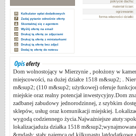
pokrycie dachu:
materiał ścian:
ogrzewanie:
Kalkulator opłat dodatkowych
forma własności działki:
Zadaj pytanie odnośnie oferty
Skontaktuj się z agentem
Wyślij ofertę na email
Drukuj tą ofertę ze zdjęciami
Drukuj tą ofertę z miniaturkami
Drukuj tą ofertę bez zdjęć
Dodaj tę ofertę do notesu
Dom wolnostojący w Mierzynie , położony w kameral
miejscowości, na dużej działce 1518 m&sup2; . Ni
m&sup2; (110 m&sup2; użytkowej) oferuje funkcjon
miejskie oraz realny potencjał inwestycyjny.Dom zna
zadbanej zabudowy jednorodzinnej, z szybkim dostę
sklepów, usług oraz komunikacji miejskiej. Lokalizac
wygodą codziennego życia.Najważniejsze atuty:spok
lokalizacjaduża działka 1518 m&sup2;wynajmowane
&mdash; stały najemca od kilkunastu latdodatkowe 