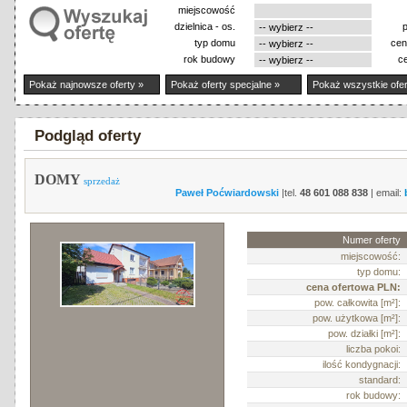
miejscowość
dzielnica - os.
typ domu
cen
rok budowy
c
Pokaż najnowsze oferty »
Pokaż oferty specjalne »
Pokaż wszystkie ofer
Podgląd oferty
DOMY
sprzedaż
Paweł Poćwiardowski
|tel.
48 601 088 838
| email:
Numer oferty
miejscowość:
typ domu:
cena ofertowa PLN:
pow. całkowita [m²]:
pow. użytkowa [m²]:
pow. działki [m²]:
liczba pokoi:
ilość kondygnacji:
standard:
rok budowy: