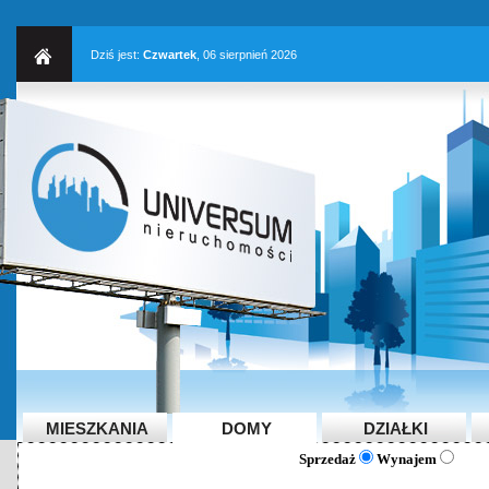
Dziś jest:
Czwartek
, 06 sierpnień 2026
MIESZKANIA
DOMY
DZIAŁKI
Sprzedaż
Wynajem