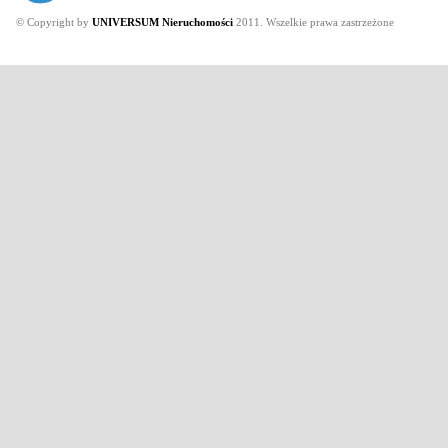
© Copyright by
UNIVERSUM Nieruchomości
2011. Wszelkie prawa zastrzeżone