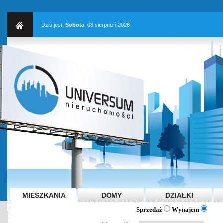
Dziś jest:
Sobota
, 08 sierpnień 2026
MIESZKANIA
DOMY
DZIAŁKI
Sprzedaż
Wynajem