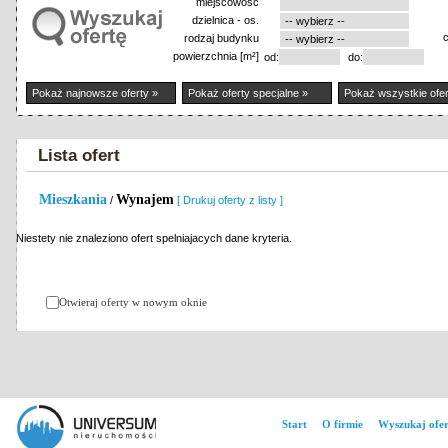
miejscowość
dzielnica - os.
rodzaj budynku
powierzchnia [m²]
od:
do:
Pokaż najnowsze oferty »
Pokaż oferty specjalne »
Pokaż wszystkie ofer
Lista ofert
Mieszkania
Wynajem
/
[ Drukuj oferty z listy ]
Niestety nie znaleziono ofert spelniajacych dane kryteria.
Otwieraj oferty w nowym oknie
Start
O firmie
Wyszukaj ofer