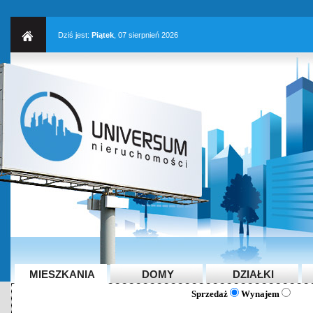
Dziś jest:
Piątek
, 07 sierpnień 2026
MIESZKANIA
DOMY
DZIAŁKI
Sprzedaż
Wynajem