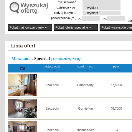
miejscowość
dzielnica - os.
rodzaj budynku
powierzchnia [m²]
od:
do:
ce
Pokaż najnowsze oferty »
Pokaż oferty specjalne »
Pokaż wszystkie ofer
Lista ofert
Mieszkania
Sprzedaż
/
[ Drukuj oferty z listy ]
miejscowość
dzieln. - os.
pow.
Szczecin
Pomorzany
37,5000
Szczecin
Gumieńce
48,7000
Szczecin
Niebuszewo
64