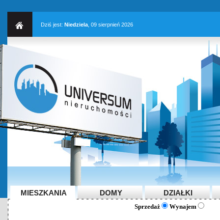
Dziś jest:
Niedziela
, 09 sierpnień 2026
MIESZKANIA
DOMY
DZIAŁKI
Sprzedaż
Wynajem