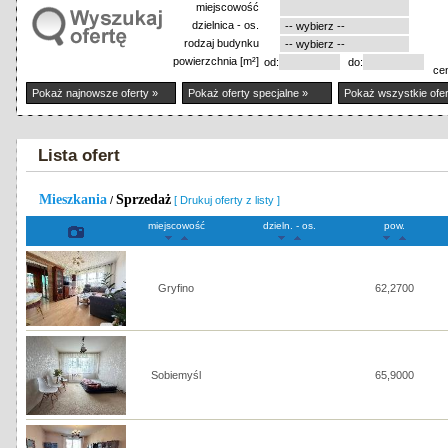
miejscowość
dzielnica - os.
rodzaj budynku
powierzchnia [m²]
od:
do:
ce
Pokaż najnowsze oferty »
Pokaż oferty specjalne »
Pokaż wszystkie ofer
Lista ofert
Mieszkania
Sprzedaż
/
[ Drukuj oferty z listy ]
miejscowość
dzieln. - os.
pow.
Gryfino
62,2700
Sobiemyśl
65,9000