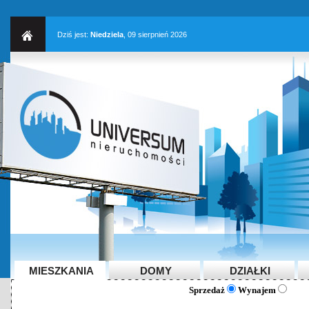
Dziś jest:
Niedziela
, 09 sierpnień 2026
MIESZKANIA
DOMY
DZIAŁKI
Sprzedaż
Wynajem