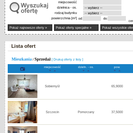
miejscowość
dzielnica - os.
rodzaj budynku
powierzchnia [m²]
od:
do:
ce
Pokaż najnowsze oferty »
Pokaż oferty specjalne »
Pokaż wszystkie ofer
Lista ofert
Mieszkania
Sprzedaż
/
[ Drukuj oferty z listy ]
miejscowość
dzieln. - os.
pow.
Sobiemyśl
65,9000
Szczecin
Pomorzany
37,5000