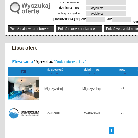
miejscowość
dzielnica - os.
rodzaj budynku
powierzchnia [m²]
od:
do:
ce
Pokaż najnowsze oferty »
Pokaż oferty specjalne »
Pokaż wszystkie ofer
Lista ofert
Mieszkania
Sprzedaż
/
[ Drukuj oferty z listy ]
miejscowość
dzieln. - os.
pow.
l
Międzyzdroje
Międzyzdroje
48
Szczecin
Warszewo
70
1