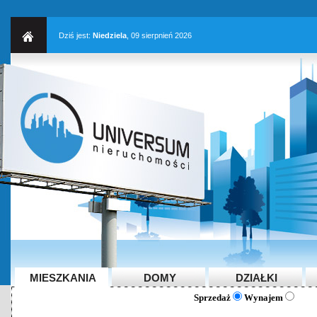
Dziś jest:
Niedziela
, 09 sierpnień 2026
MIESZKANIA
DOMY
DZIAŁKI
Sprzedaż
Wynajem