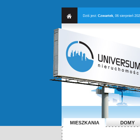
Dziś jest:
Czwartek
, 06 sierpnień 20
MIESZKANIA
DOMY