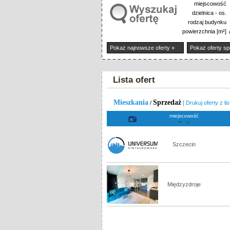
miejscowość
dzielnica - os.
rodzaj budynku
powierzchnia [m²]
Pokaż najnowsze oferty »
Pokaż oferty sp
Lista ofert
Mieszkania
Sprzedaż
/
[ Drukuj oferty z lis
miejscowość
Szczecin
Międzyzdroje