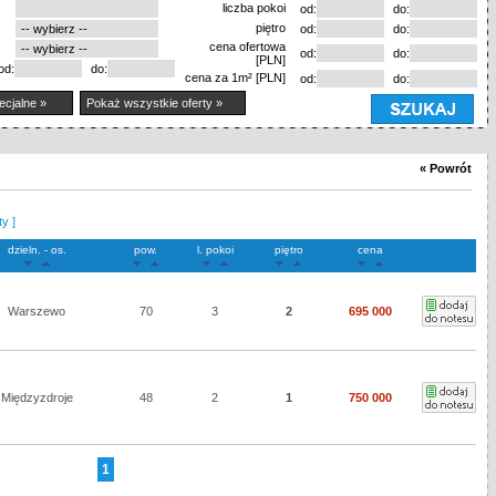
liczba pokoi
od:
do:
piętro
od:
do:
cena ofertowa
od:
do:
[PLN]
od:
do:
cena za 1m² [PLN]
od:
do:
ecjalne »
Pokaż wszystkie oferty »
« Powrót
ty ]
dzieln. - os.
pow.
l. pokoi
piętro
cena
Warszewo
70
3
2
695 000
Międzyzdroje
48
2
1
750 000
1