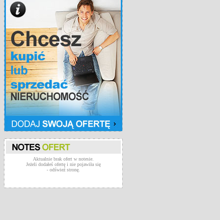
Aktualnie brak ofert w notesie.
Jeżeli dodałeś ofertę i nie pojawiła się
- odświeź stronę.