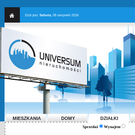
Dziś jest:
Sobota
, 08 sierpnień 2026
MIESZKANIA
DOMY
DZIAŁKI
Sprzedaż
Wynajem