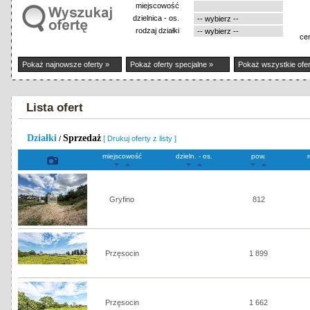
miejscowość
dzielnica - os.
rodzaj działki
ce
Pokaż najnowsze oferty »
Pokaż oferty specjalne »
Pokaż wszystkie ofer
Lista ofert
Działki
Sprzedaż
/
[ Drukuj oferty z listy ]
miejscowość
dzieln. - os.
pow.
Gryfino
812
Przęsocin
1 899
Przęsocin
1 662