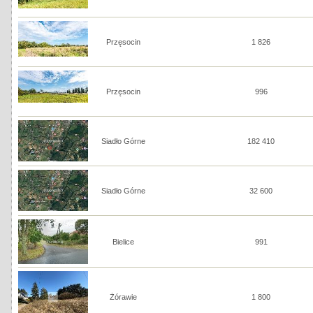
Przęsocin
1 826
Przęsocin
996
Siadło Górne
182 410
Siadło Górne
32 600
Bielice
991
Żórawie
1 800