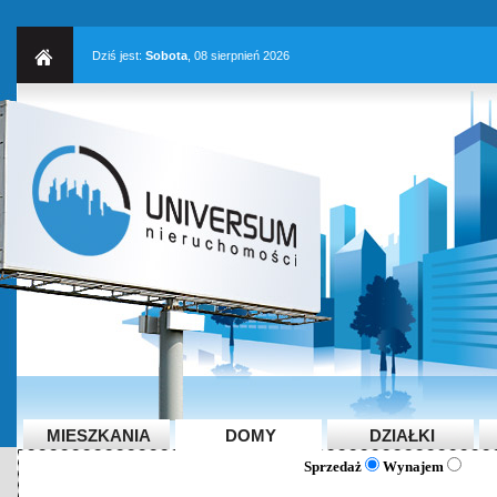
Dziś jest:
Sobota
, 08 sierpnień 2026
MIESZKANIA
DOMY
DZIAŁKI
Sprzedaż
Wynajem