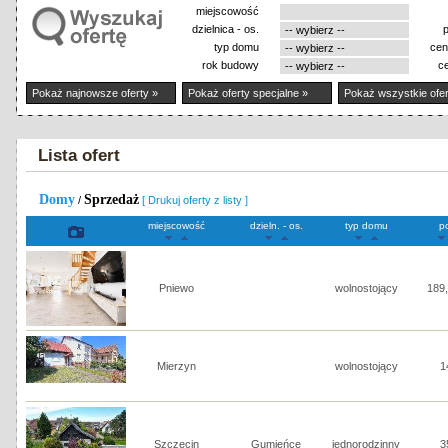
miejscowość
dzielnica - os.
typ domu
cen
rok budowy
c
Pokaż najnowsze oferty »
Pokaż oferty specjalne »
Pokaż wszystkie ofer
Lista ofert
Domy
Sprzedaż
/
[ Drukuj oferty z listy ]
miejscowość
dzieln. - os.
typ domu
p
Pniewo
wolnostojący
189
Mierzyn
wolnostojący
1
Szczecin
Gumieńce
jednorodzinny
3